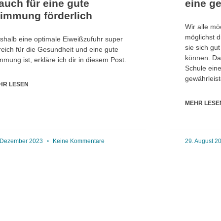
auch für eine gute
eine g
timmung förderlich
Wir alle mö
möglichst 
halb eine optimale Eiweißzufuhr super
sie sich gu
freich für die Gesundheit und eine gute
können. Dah
mmung ist, erkläre ich dir in diesem Post.
Schule ein
gewährleist
HR LESEN
MEHR LESE
 Dezember 2023
Keine Kommentare
29. August 