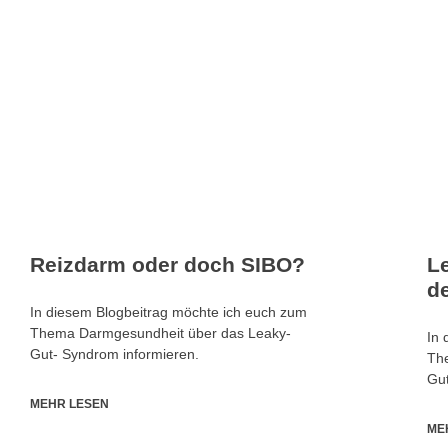
Reizdarm oder doch SIBO?
L
d
In diesem Blogbeitrag möchte ich euch zum
Thema Darmgesundheit über das Leaky-
In 
Gut- Syndrom informieren.
Th
Gut
MEHR LESEN
ME