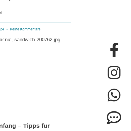
N
024
Keine Kommentare
Fa
In
Wh
Co
En
f
do
nfang – Tipps für