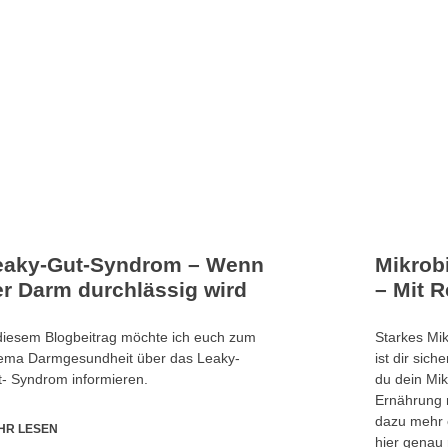
eaky-Gut-Syndrom – Wenn
Mikrob
er Darm durchlässig wird
– Mit 
diesem Blogbeitrag möchte ich euch zum
Starkes Mik
ema Darmgesundheit über das Leaky-
ist dir sic
- Syndrom informieren.
du dein Mik
Ernährung 
dazu mehr 
HR LESEN
hier genau r