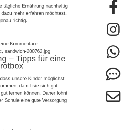
Fa
In
Wh
Co
En
e tägliche Ernährung nachhaltig
f
do
 dazu mehr erfahren möchtest,
genau richtig.
eine Kommentare
g – Tipps für eine
rotbox
 dass unsere Kinder möglichst
kommen, damit sie sich gut
 gut lernen können. Daher lohnt
der Schule eine gute Versorgung