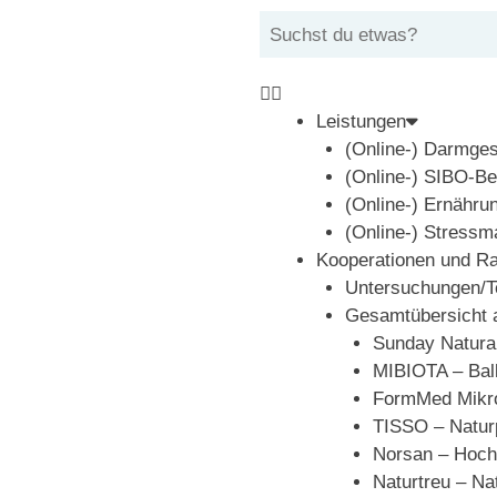
Leistungen
(Online-) Darmge
(Online-) SIBO-Be
(Online-) Ernähru
(Online-) Stress
Kooperationen und R
Untersuchungen/Te
Gesamtübersicht a
Sunday Natura
MIBIOTA – Bal
FormMed Mikro
TISSO – Naturp
Norsan – Hoch
Naturtreu – N