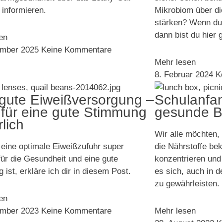
informieren.
Mikrobiom über di
stärken? Wenn du
dann bist du hier 
en
ember 2025
Keine Kommentare
Mehr lesen
8. Februar 2024
K
gute Eiweißversorgung –
Schulanfan
für eine gute Stimmung
gesunde B
rlich
Wir alle möchten,
eine optimale Eiweißzufuhr super
die Nährstoffe be
 für die Gesundheit und eine gute
konzentrieren und
ist, erkläre ich dir in diesem Post.
es sich, auch in 
zu gewährleisten.
en
ember 2023
Keine Kommentare
Mehr lesen