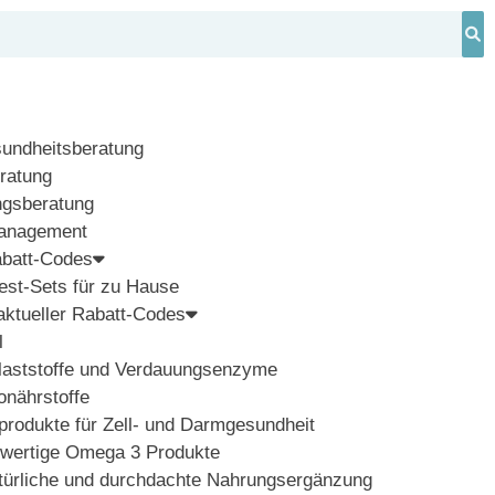
sundheitsberatung
ratung
ngsberatung
management
abatt-Codes
st-Sets für zu Hause
ktueller Rabatt-Codes
l
laststoffe und Verdauungsenzyme
nährstoffe
rodukte für Zell- und Darmgesundheit
wertige Omega 3 Produkte
atürliche und durchdachte Nahrungsergänzung