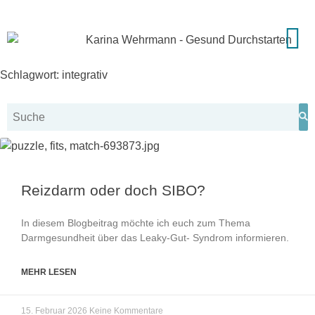
Zum
Inhalt
springen
Kooperationen und Rab
Termine und
Schlagwort: integrativ
Reizdarm oder doch SIBO?
In diesem Blogbeitrag möchte ich euch zum Thema
Darmgesundheit über das Leaky-Gut- Syndrom informieren.
MEHR LESEN
15. Februar 2026
Keine Kommentare